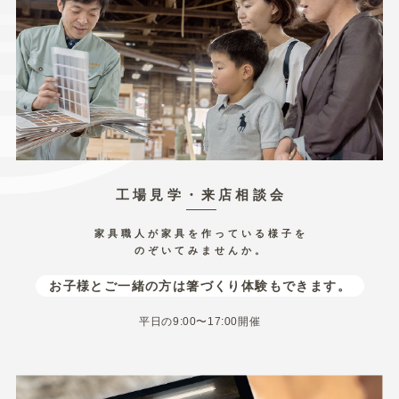
採用情報
会社案内
工場見学・相談会予約
ご相談・お問い合わせ
オンラインストア
工場見学・来店相談会
家具職人が家具を作っている様子を
のぞいてみませんか。
092-411-6871
TEL:
お子様とご一緒の方は箸づくり体験もできます。
平日の9:00〜17:00開催