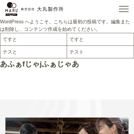
CLOSE
WordPress へようこそ。こちらは最初の投稿です。編集また
ホーム
は削除し、コンテンツ作成を始めてください。
てすと
てすと
大丸製作所のこだわり
テスと
テスト
製作事例
あふぁfじゃjふぁじゃあ
工場見学・相談会
オーダー家具シミュレーション
よくあるご質問・オーダーの流れ
お知らせ・イベント情報