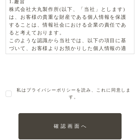
1.趣旨
株式会社大丸製作所(以下、「当社」とします)
は、お客様の貴重な財産である個人情報を保護
することは、情報社会における企業の責任であ
ると考えております。
このような認識から当社では、以下の項目に基
づいて、お客様よりお預かりした個人情報の適
切な管理および保護に努めてまいります。
2.定義
個人情報とは、氏名・電話番号・メールアドレ
ス・勤務先・依頼内容等、個人に関する情報
私はプライバシーポリシーを読み、これに同意しま
で、これらのうち1つ又は2つ以上を組み合わせ
す。
ることによって、特定の個人を識別することが
できるものをいいます。
3.利用目的
確認画面へ
(1) お客様よりお預かりした個人情報は当社内部
のみにおいて(5における例外を除きます)