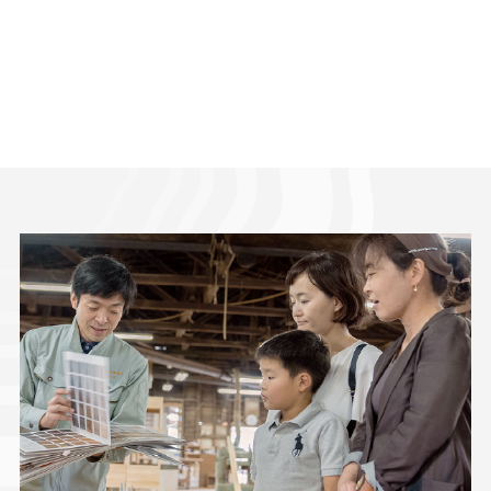
以下の目的で利用させていただきます。
(イ) お客様の依頼に基づく職務遂行のため
(ロ) お客様と連絡を取るため
(ハ) 当社のサービス内容をお知らせするため
(ニ) サービス内容を向上させる目的で事例分析
を行うため
(2) 上記以外の目的で個人情報を利用する必要が
あったときには、その都度、事前に同意をいた
だきます。同意がいただけないときは、当該個
人情報は利用いたしません。
(3) お客様がご自身の個人情報を当社に提供され
るか否かは、お客様のご判断によります。もし
ご提供されない場合には、当文面に記載された
当社のサービスが提供できない場合があります
ので予めご了承ください。
4.個人情報収集
お問い合わせのためお客様より個人情報をお預