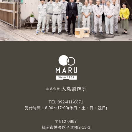
日時等の情報を含んでいますが、お客さま個人
を特定できる情報は含まれておりません。アク
セスログは、ウェブサイトの保守管理やアクセ
ス傾向の統計的分析のために使用しているもの
であり、それ以外の目的のために使用するもの
ではありません。
Cookie (クッキー) について
当社Webサイトや当社が運用するWebサービス
サイト (以降、当社Webサイト) では、お客様が
より便利に当社Webサイトをご利用いただける
よう、「Cookie」と呼ばれる技術を使用してい
るページがあります。
「Cookie」とは、当社Webサイトにお客様がア
TEL:092-411-6871
クセスされた際、当社サーバからの指示によ
受付時間：8:00〜17:00(休日：土・日・祝日)
り、お客様のパソコンにお客様からアクセスが
あったことを識別するための情報を記録し、再
〒812-0897
度お客様からアクセスがあった際にお客様のコ
福岡市博多区半道橋2-13-3
ンピュータであることを識別し、当社Webサイ