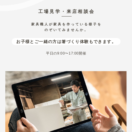
かりする場合には、目的の範囲内において必要
工場見学・来店相談会
最小限度のご提供をお願いいたしております。
家具職人が家具を作っている様子を
5.個人情報不開示
のぞいてみませんか。
お客様よりお預かりした個人情報は、個人情報
保護法23条に定める以下の場合を除き第三者に
お子様とご一緒の方は箸づくり体験もできます。
開示いたしません。
平日の9:00〜17:00開催
(イ) 法令に基づく場合
(ロ) 人の生命、身体又は財産の保護のために必
要がある場合で、本人の同意を得ることが困難
であるとき
(ハ) 公衆衛生の向上又は児童の健全な育成の推
進のために特に必要がある場合であって、本人
の同意を得ることが困難であるとき
(ニ) 国の機関若しくは地方公共団体又はその委
託を受けた者が法令の定める事務を遂行するこ
とに対して協力する必要がある場合であって、