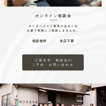
本人の同意を得ることにより当該事務の遂行に
支障を及ぼすおそれがあるとき
(ホ) あらかじめ本人の同意を得た場合
オンライン相談会
6.提供または預託する際の当該協力会社との守
オーダーメイド家具のあれこれ
秘契約
お家で気軽にご相談しませんか。
当社の業務の全部または一部を外部に業務委託
相談無料
来店不要
する際、当社は個人情報を適切に保護できる管
理体制を敷き実行していることを条件に委託先
を厳選し、お客様の個人情報を厳密に管理して
工場見学・相談会の
います。
ご予約・お問い合わせ
7.当社Webサイトの御利用について
アクセスログの取り扱い
当サイトでは、アクセスされたお客さまの情報
をアクセスログという形で記録しています。ア
クセスログは、アクセスされたお客さまのIPア
ドレス、ホスト名、使用ブラウザ名、アクセス